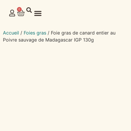
0
NOS PRODUITS
Accueil
/
Foies gras
/ Foie gras de canard entier au
Poivre sauvage de Madagascar IGP 130g