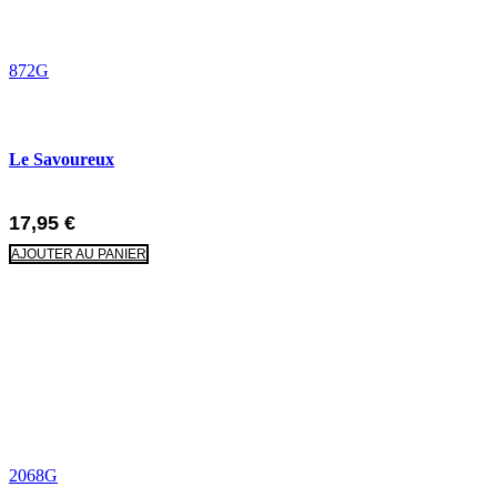
872G
Le Savoureux
17,95
€
AJOUTER AU PANIER
2068G