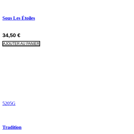
Sous Les Étoiles
34,50
€
AJOUTER AU PANIER
5205G
Tradition