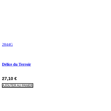
2844G
Délice du Terroir
27,10
€
AJOUTER AU PANIER